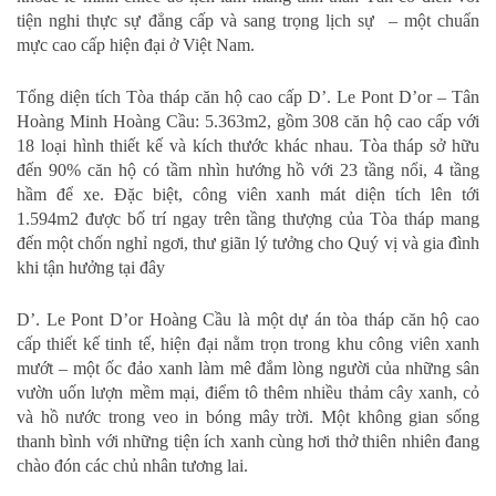
tiện nghi thực sự đẳng cấp và sang trọng lịch sự – một chuẩn
mực cao cấp hiện đại ở Việt Nam.
Tổng diện tích Tòa tháp căn hộ cao cấp D’. Le Pont D’or – Tân
Hoàng Minh Hoàng Cầu: 5.363m2, gồm 308 căn hộ cao cấp với
18 loại hình thiết kế và kích thước khác nhau. Tòa tháp sở hữu
đến 90% căn hộ có tầm nhìn hướng hồ với 23 tầng nổi, 4 tầng
hầm để xe. Đặc biệt, công viên xanh mát diện tích lên tới
1.594m2 được bố trí ngay trên tầng thượng của Tòa tháp mang
đến một chốn nghỉ ngơi, thư giãn lý tưởng cho Quý vị và gia đình
khi tận hưởng tại đây
D’. Le Pont D’or Hoàng Cầu là một dự án tòa tháp căn hộ cao
cấp thiết kế tinh tế, hiện đại nằm trọn trong khu công viên xanh
mướt – một ốc đảo xanh làm mê đắm lòng người của những sân
vườn uốn lượn mềm mại, điểm tô thêm nhiều thảm cây xanh, cỏ
và hồ nước trong veo in bóng mây trời. Một không gian sống
thanh bình với những tiện ích xanh cùng hơi thở thiên nhiên đang
chào đón các chủ nhân tương lai.