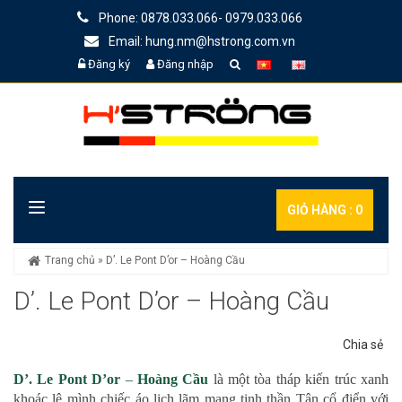
Phone: 0878.033.066- 0979.033.066
Email: hung.nm@hstrong.com.vn
Đăng ký
Đăng nhập
GIỎ HÀNG :
0
Trang chủ
»
D’. Le Pont D’or – Hoàng Cầu
D’. Le Pont D’or – Hoàng Cầu
Chia sẻ
D’. Le Pont D’or
–
Hoàng Cầu
là một tòa tháp kiến trúc xanh
khoác lê mình chiếc áo lịch lãm mang tinh thần Tân cổ điển với