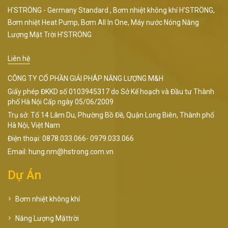
H'STRÖNG - Germany Standard , Bơm nhiệt không khí H’STRÖNG,
Bơm nhiệt Heat Pump, Bơm All In One, Máy nước Nóng Năng
Lượng Mặt Trời H’STRÖNG
Liên hệ
CÔNG TY CỔ PHẦN GIẢI PHÁP NĂNG LƯỢNG M&H
Giấy phép ĐKKD số 0103945317 do Sở Kế hoạch và Đầu tư Thành
phố Hà Nội Cấp ngày 05/06/2009
Trụ sở: Tổ 14 Lâm Du, Phường Bồ Đề, Quận Long Biên, Thành phố
Hà Nội, Việt Nam
Điện thoại: 0878.033.066- 0979.033.066
Email: hung.nm@hstrong.com.vn
Dự Án
Bơm nhiệt không khí
Năng Lượng Mặttrời