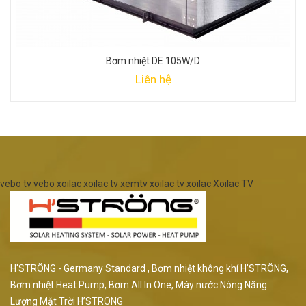
Bơm nhiệt DE 105W/D
Liên hệ
vebo tv
vebo
xoilac
xoilac tv
xemtv
xoilac tv
xoilac
Xoilac TV
H'STRÖNG - Germany Standard , Bơm nhiệt không khí H’STRÖNG,
Bơm nhiệt Heat Pump, Bơm All In One, Máy nước Nóng Năng
Lượng Mặt Trời H’STRÖNG