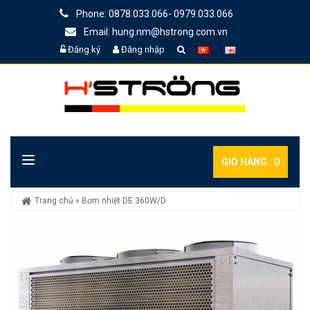
Phone: 0878.033.066- 0979.033.066
Email: hung.nm@hstrong.com.vn
Đăng ký
Đăng nhập
GIỎ HÀNG :
0
Trang chủ
»
Bơm nhiệt DE 360W/D