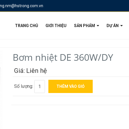
ung.nm@hstrong.com.vn
TRANG CHỦ
GIỚI THIỆU
SẢN PHẨM
DỰ ÁN
Bơm nhiệt DE 360W/DY
Giá: Liên hệ
Số lượng: