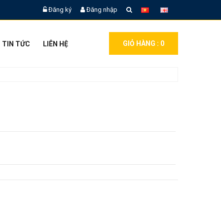
Đăng ký
Đăng nhập
GIỎ HÀNG :
0
TIN TỨC
LIÊN HỆ