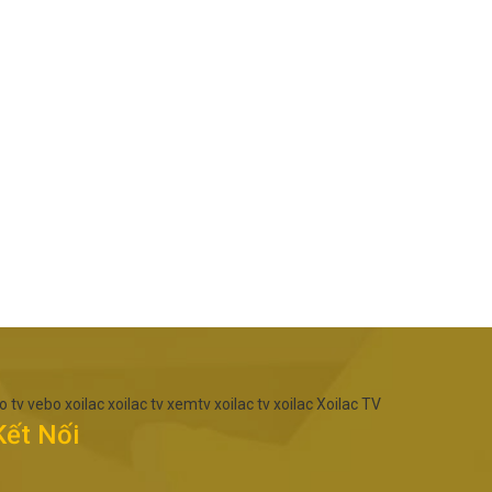
o tv
vebo
xoilac
xoilac tv
xemtv
xoilac tv
xoilac
Xoilac TV
Kết Nối