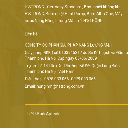
H'STRÖNG - Germany Standard , Bơm nhiệt không khí
H’STRÖNG, Bơm nhiệt Heat Pump, Bơm All In One, Máy
nước Nóng Năng Lượng Mặt Trời H’STRÖNG
Liên hệ
CÔNG TY CỔ PHẦN GIẢI PHÁP NĂNG LƯỢNG M&H
Giấy phép ĐKKD số 0103945317 do Sở Kế hoạch và Đầu t
Thành phố Hà Nội Cấp ngày 05/06/2009
Trụ sở: Tổ 14 Lâm Du, Phường Bồ Đề, Quận Long Biên,
Thành phố Hà Nội, Việt Nam
Điện thoại: 0878.033.066- 0979.033.066
Email: hung.nm@hstrong.com.vn
Thiết kế bởi
Aptech