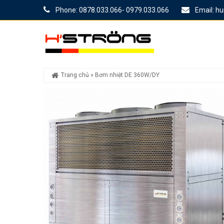
Phone: 0878.033.066- 0979.033.066
Email: h
Trang chủ
»
Bơm nhiệt DE 360W/DY