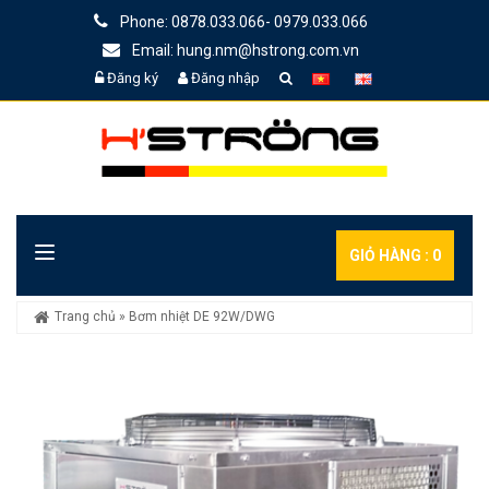
Phone: 0878.033.066- 0979.033.066
Email: hung.nm@hstrong.com.vn
Đăng ký
Đăng nhập
GIỎ HÀNG :
0
Trang chủ
»
Bơm nhiệt DE 92W/DWG