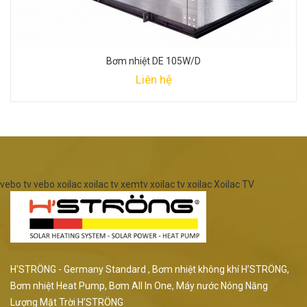
Bơm nhiệt DE 105W/D
Liên hệ
vebo tv
vebo
xoilac
xoilac tv
xemtv
xoilac tv
xoilac
Xoilac TV
H'STRÖNG - Germany Standard , Bơm nhiệt không khí H’STRÖNG,
Bơm nhiệt Heat Pump, Bơm All In One, Máy nước Nóng Năng
Lượng Mặt Trời H’STRÖNG