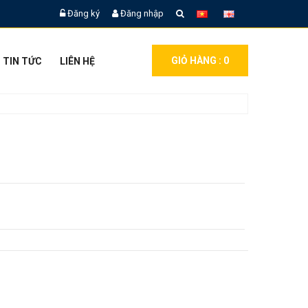
Đăng ký
Đăng nhập
GIỎ HÀNG :
0
TIN TỨC
LIÊN HỆ