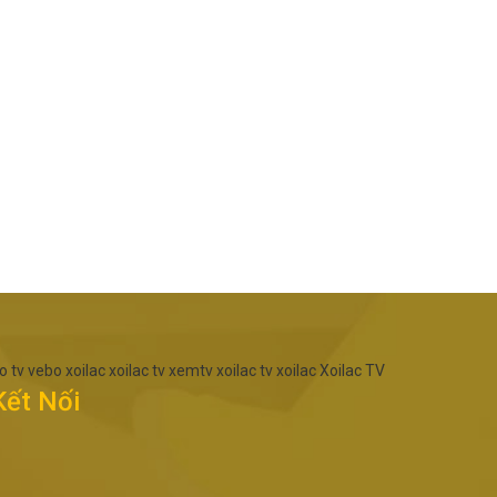
o tv
vebo
xoilac
xoilac tv
xemtv
xoilac tv
xoilac
Xoilac TV
Kết Nối