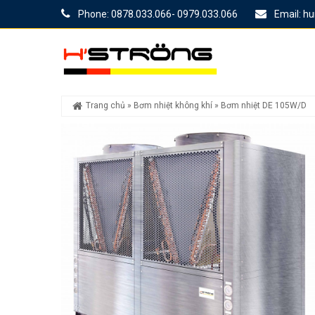
Phone: 0878.033.066- 0979.033.066
Email: h
Trang chủ
»
Bơm nhiệt không khí
»
Bơm nhiệt DE 105W/D