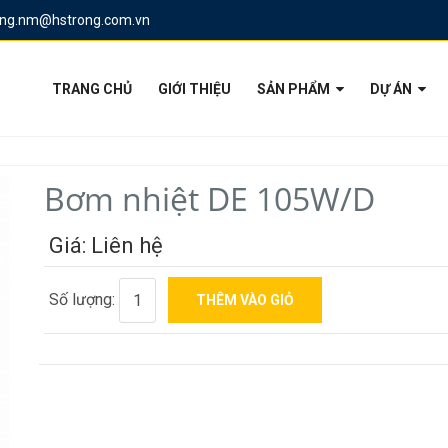
ung.nm@hstrong.com.vn
TRANG CHỦ
GIỚI THIỆU
SẢN PHẨM
DỰ ÁN
Bơm nhiệt DE 105W/D
Giá: Liên hệ
Số lượng: