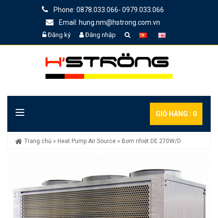
Phone: 0878.033.066- 0979.033.066
Email: hung.nm@hstrong.com.vn
Đăng ký
Đăng nhập
GIỎ HÀNG :
0
Trang chủ
»
Heat Pump Air Source
»
Bơm nhiệt DE 270W/D