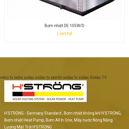
Bơm nhiệt DE 105W/D
Liên hệ
vebo tv
vebo
xoilac
xoilac tv
xemtv
xoilac tv
xoilac
Xoilac TV
H'STRÖNG - Germany Standard , Bơm nhiệt không khí H’STRÖNG,
Bơm nhiệt Heat Pump, Bơm All In One, Máy nước Nóng Năng
Lượng Mặt Trời H’STRÖNG