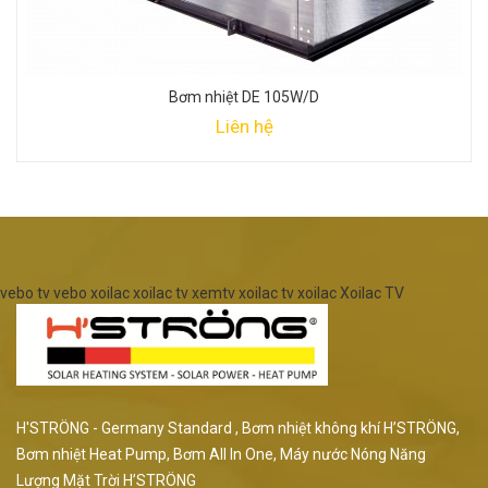
Bơm nhiệt DE 105W/D
Liên hệ
vebo tv
vebo
xoilac
xoilac tv
xemtv
xoilac tv
xoilac
Xoilac TV
H'STRÖNG - Germany Standard , Bơm nhiệt không khí H’STRÖNG,
Bơm nhiệt Heat Pump, Bơm All In One, Máy nước Nóng Năng
Lượng Mặt Trời H’STRÖNG