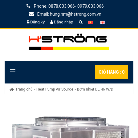
Phone: 0878.033.066- 0979.033.066
Email: hung.nm@hstrong.com.vn
Đăng ký
Đăng nhập
GIỎ HÀNG :
0
Trang chủ
»
Heat Pump Air Source
»
Bơm nhiệt DE 46 W/D