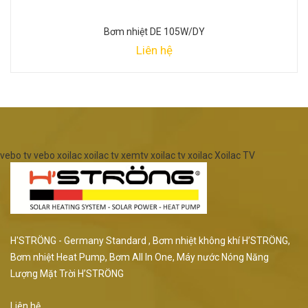
Bơm nhiệt DE 105W/DY
Liên hệ
vebo tv
vebo
xoilac
xoilac tv
xemtv
xoilac tv
xoilac
Xoilac TV
H'STRÖNG - Germany Standard , Bơm nhiệt không khí H’STRÖNG,
Bơm nhiệt Heat Pump, Bơm All In One, Máy nước Nóng Năng
Lượng Mặt Trời H’STRÖNG
Liên hệ