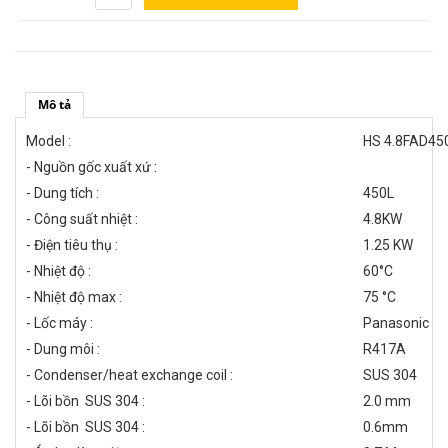
Mô tả
Model :
HS 4.8FAD45
- Nguồn gốc xuất xứ :
- Dung tích :
450L
- Công suất nhiệt :
4.8KW
- Điện tiêu thụ :
1.25 KW
- Nhiệt độ :
60°C
- Nhiệt độ max :
75 °C
- Lốc máy :
Panasonic
- Dung môi :
R417A
- Condenser/heat exchange coil :
SUS 304
- Lõi bồn SUS 304 :
2.0 mm
- Lõi bồn SUS 304 :
0.6mm