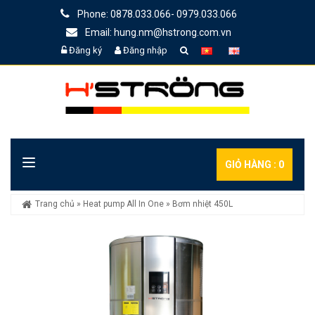
Phone: 0878.033.066- 0979.033.066
Email: hung.nm@hstrong.com.vn
Đăng ký
Đăng nhập
GIỎ HÀNG :
0
Trang chủ
»
Heat pump All In One
»
Bơm nhiệt 450L