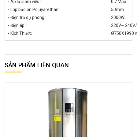
- Áp lực làm việc :
0.7 Mpa
- Lớp bảo ôn Poluyarethan :
50mm
- Điện trở dự phòng :
2000W
- Điện áp :
220V~ 240V
- Kích Thước :
Ø750X1990
SẢN PHẨM LIÊN QUAN