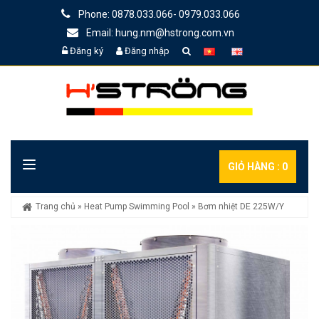
Phone: 0878.033.066- 0979.033.066
Email: hung.nm@hstrong.com.vn
Đăng ký
Đăng nhập
GIỎ HÀNG :
0
Trang chủ
»
Heat Pump Swimming Pool
»
Bơm nhiệt DE 225W/Y