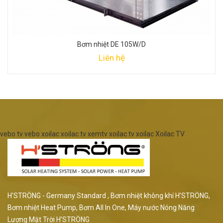
Bơm nhiệt DE 105W/D
Liên hệ
vebo tv
vebo
xoilac
xoilac tv
xemtv
xoilac tv
xoilac
Xoilac TV
H'STRÖNG - Germany Standard , Bơm nhiệt không khí H’STRÖNG,
Bơm nhiệt Heat Pump, Bơm All In One, Máy nước Nóng Năng
Lượng Mặt Trời H’STRÖNG